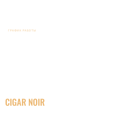
ГРАФИК РАБОТЫ
Ежедневно: 11:00 - 24:00
+7 (499) 384-34-74
CIGAR NOIR
СИГАРНЫЙ КЛУБ И Л