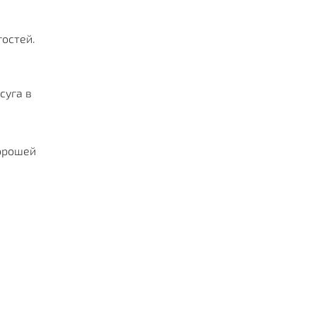
остей.
суга в
орошей