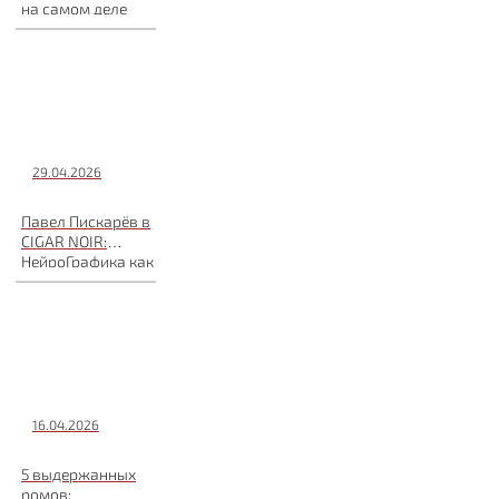
на самом деле
происходит в
мире
29.04.2026
Павел Пискарёв в
CIGAR NOIR:
НейроГрафика как
инструмент
мышления
16.04.2026
5 выдержанных
ромов: