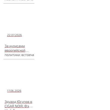
Рой в Cigar Noir
22.07.2026
За кулисами
европейской
политики: встреча
с политологом
Владимиром
Сергиенко
17.06.2026
Эдуард Юсупов в
CIGAR NOIR: Фэн-