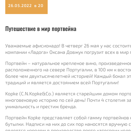
26.05.2022 в 20
Путешествие в мир портвейна
Уважаемые афисионадо! В четверг 26 мая у нас состоит
компании «Ладога» Оксана Довжук погрузит всех в мир 
Портвейн – натуральное крепленое вино, произведенное
расположенного на севере Португалии, в 100 км к восто
более чем двухтысячелетней историей! Каждый бокал э
традиций и является достоянием всей Португалии!
Kopke (С.N.Kopke&Co.) является старейшим домом портв
многовековую историю по сей день! Почти 4 столетия з
уникальность и престиж бренда.
Портвейн Kopke представляет собой гамму портвейнов 
бутылки. Надписи на них до сих пор наносятся вручную
является королем в производстве порто категории коле