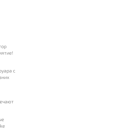
тор
иятие!
руара с
вних
мечают
ые
pke