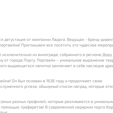
ся дегустация от компании Ладога. Ведущая - бренд-дирек
портвейна! Приглашаем все посетить это чудесное меропр
 исключительно из винограда, собранного в регионе Дору,
ку от города Порту. Портвейн – уникальное выражение тер
того выдающегося напитка заключает в себе наследие дре
ейна! Он был основан в 1638 году и продолжает свою
аслуженного успеха, обширный список наград, которые от
самых разных профилей, которые разливаются в уникальн
 с помощью трафаретов! В современной иерархии порто Ko
йта!