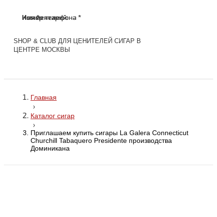
Имя *
Номер телефона *
Комментарий
Имя *
Номер телефона *
Комментарий
SHOP & CLUB ДЛЯ ЦЕНИТЕЛЕЙ СИГАР В
ЦЕНТРЕ МОСКВЫ
Главная
›
Каталог сигар
›
Приглашаем купить сигары La Galera Connecticut
Churchill Tabaquero Presidente производства
Доминикана