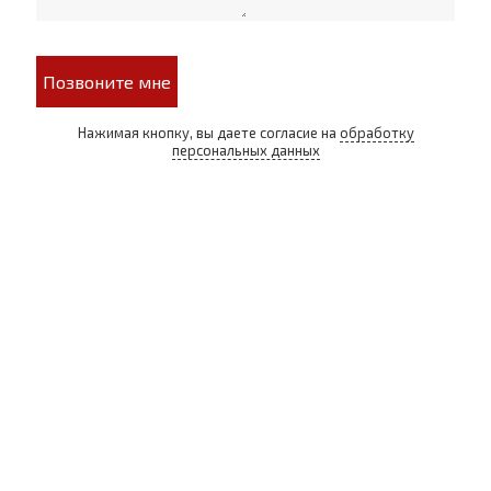
Позвоните мне
Нажимая кнопку, вы даете согласие на
обработку
персональных данных
СИГАРНЫЙ КЛУБ И ЛАУНЖ В ЦЕНТРЕ МОСКВЫ
© 2021 - 2026 - ООО "РЕГИОН 108". ВСЕ ПРАВА ЗАЩИЩЕНЫ