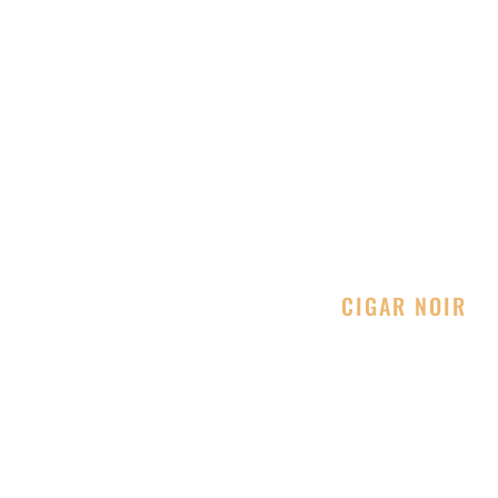
CIGAR NOIR
Московский сигарный клуб для настоящих афисионадо
НАВИГАЦИЯ
ГЛАВНАЯ